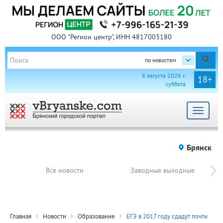
ООО "Регион центр", ИНН 4817003180
по новостям
8 августа 2026 г.
18+
суббота
Toggle
navigat
Брянск
Все новости
Заводные выходные
Главная
Новости
Образование
ЕГЭ в 2017 году сдадут почти