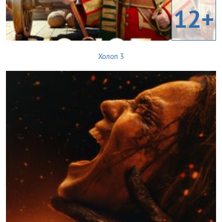
12+
Холоп 3