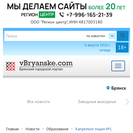
ООО "Регион центр", ИНН 4817003180
по новостям
6 августа 2026 г.
18+
четверг
Toggle
navigat
Брянск
Все новости
Заводные выходные
Главная
Новости
Образование
Капремонт лицея №1