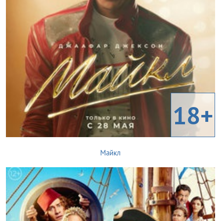
18+
Майкл