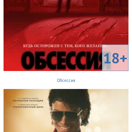
18+
Обсессия