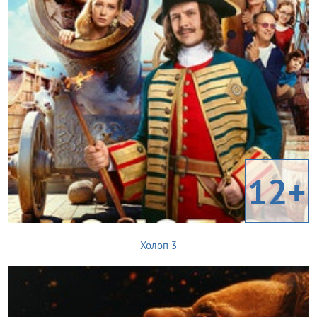
12+
Холоп 3