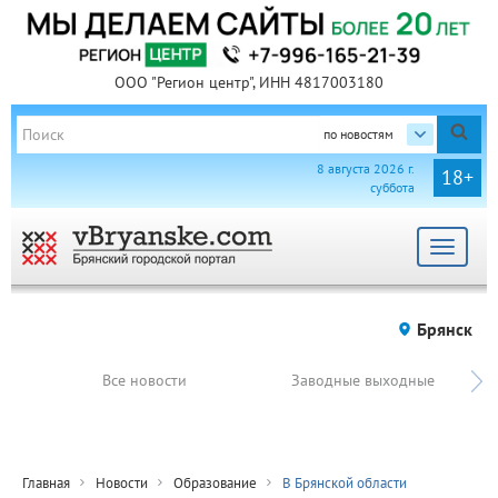
ООО "Регион центр", ИНН 4817003180
по новостям
8 августа 2026 г.
18+
суббота
Toggle
navigat
Брянск
Все новости
Заводные выходные
Главная
Новости
Образование
В Брянской области