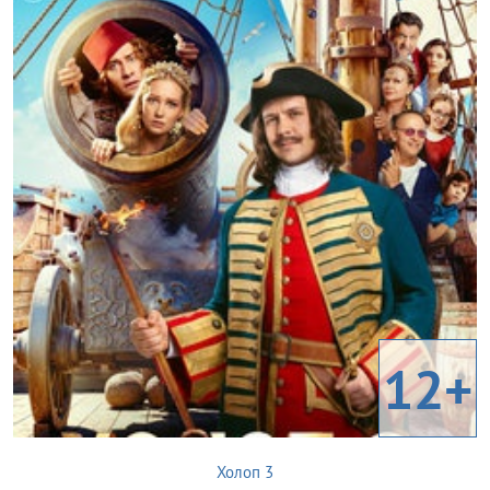
12+
Холоп 3