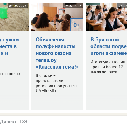
04.08.2026
29.07.2026
28.0
0+
у нужны
Объявлены
В Брянской
места в
полуфиналисты
области подве
ах и
нового сезона
итоги экзамен
телешоу
Итоговую аттестац
«Классная тема!»
прошли более 12
–
тысяч человек.
ство новых
В списке –
.
представители
регионов присутствия
ИА vRossii.ru.
.Директ