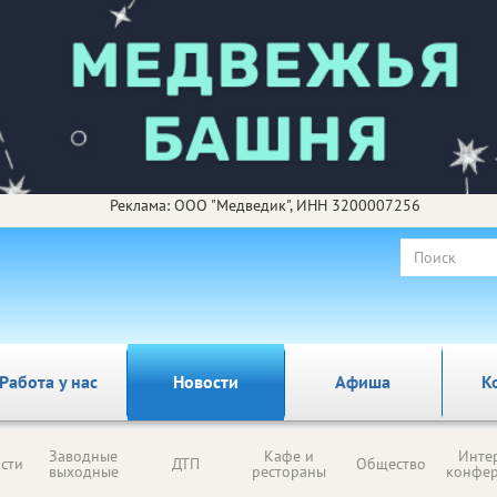
Реклама: ООО "Медведик", ИНН 3200007256
Работа у нас
Новости
Афиша
К
Заводные
Кафе и
Инте
сти
ДТП
Общество
выходные
рестораны
конфе