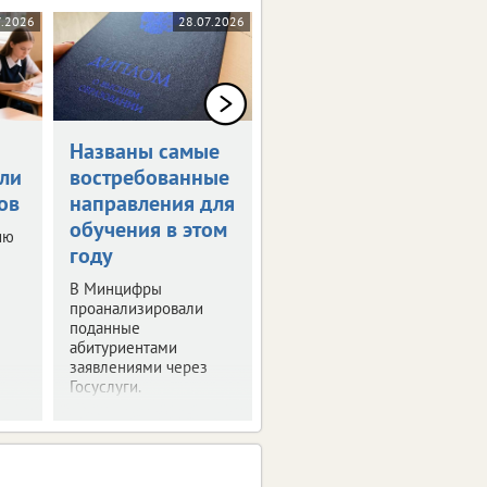
7.2026
28.07.2026
22.07.2026
Названы самые
Семь брянцев
ли
востребованные
набрали 200
ов
направления для
баллов на ЕГЭ
обучения в этом
ию
Врио губернатора
году
встретился с
выпускниками,
В Минцифры
набравшими высший
проанализировали
бал дважды.
поданные
абитуриентами
заявлениями через
Госуслуги.