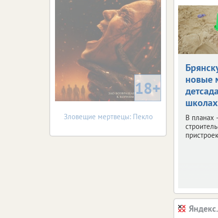
Брянск
новые 
18+
детсад
школах
Зловещие мертвецы: Пекло
В планах 
строитель
пристроек
Яндекс