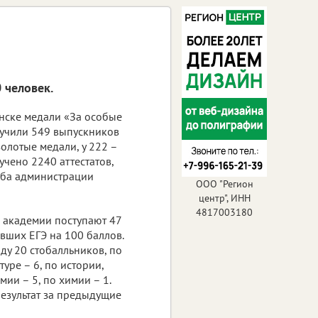
 человек.
янске медали «За особые
лучили 549 выпускников
золотые медали, у 222 –
учено 2240 аттестатов,
жба администрации
ООО "Регион
центр", ИНН
4817003180
и академии поступают 47
авших ЕГЭ на 100 баллов.
оду 20 стобалльников, по
туре – 6, по истории,
ии – 5, по химии – 1.
результат за предыдущие