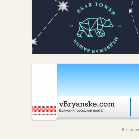
Все ново