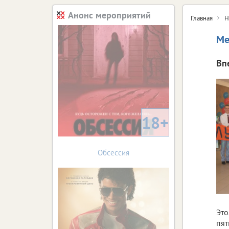
Анонс мероприятий
Главная
Н
Ме
Вп
18+
Обсессия
Это
пят