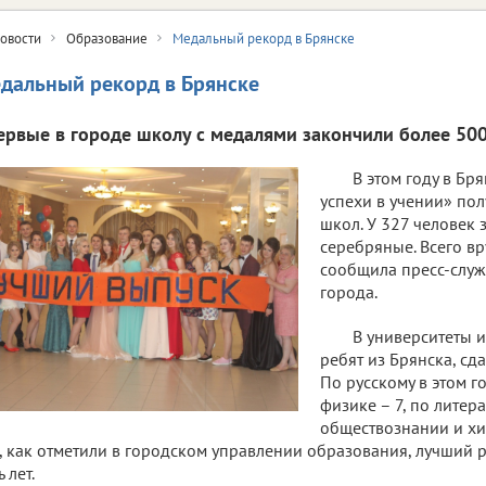
овости
Образование
Медальный рекорд в Брянске
дальный рекорд в Брянске
ервые в городе школу с медалями закончили более 500
В этом году в Бр
успехи в учении» по
школ. У 327 человек 
серебряные. Всего вр
сообщила пресс-слу
города.
В университеты 
ребят из Брянска, сд
По русскому в этом г
физике – 7, по литера
обществознании и хим
, как отметили в городском управлении образования, лучший 
ь лет.