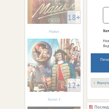
18+
Хот
Майкл
Нов
Янд
Печа
12+
Вернуть
Холоп 3
Послед