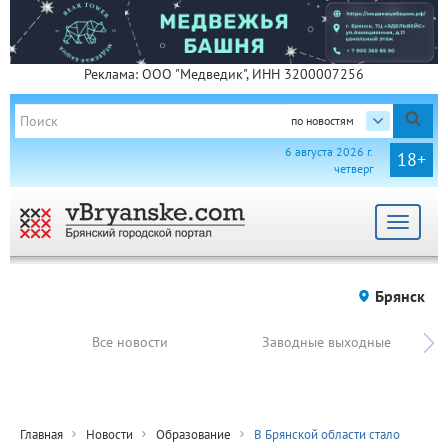
Реклама: ООО "Медведик", ИНН 3200007256
по новостям
6 августа 2026 г.
18+
четверг
Toggle
navigat
Брянск
Все новости
Заводные выходные
Главная
Новости
Образование
В Брянской области стало