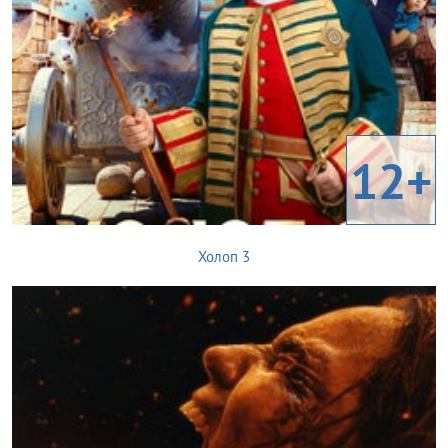
12+
Холоп 3