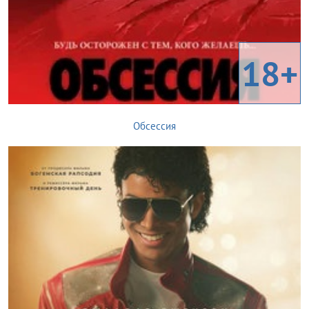
18+
Обсессия