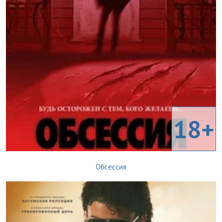
18+
Обсессия