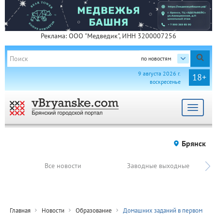
Реклама: ООО "Медведик", ИНН 3200007256
по новостям
9 августа 2026 г.
18+
воскресенье
Toggle
navigat
Брянск
Все новости
Заводные выходные
Главная
Новости
Образование
Домашних заданий в первом