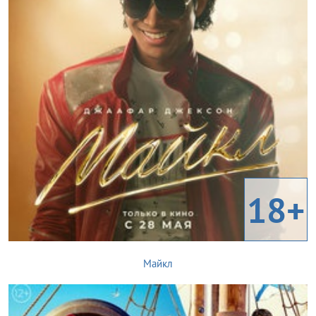
18+
Майкл