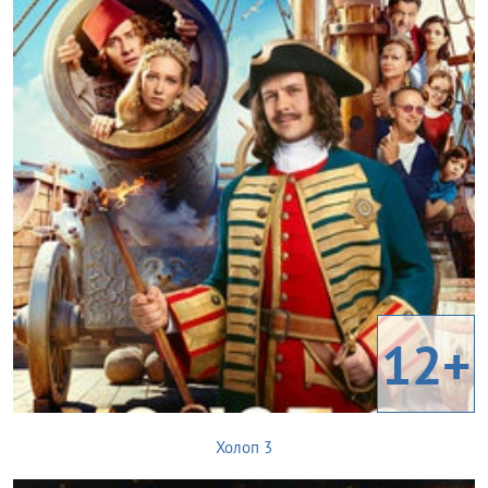
12+
Холоп 3