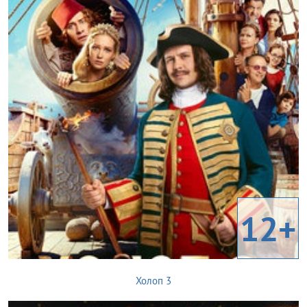
12+
Холоп 3