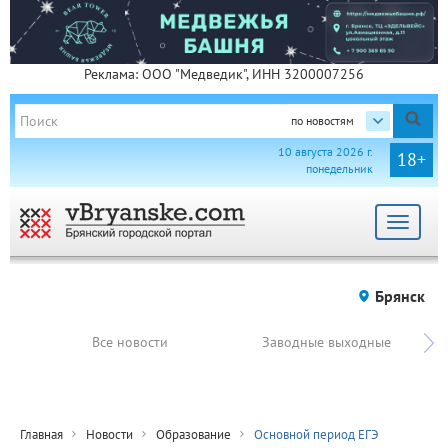
Реклама: ООО "Медведик", ИНН 3200007256
по новостям
10 августа 2026 г.
18+
понедельник
Toggle
navigat
Брянск
Все новости
Заводные выходные
Главная
Новости
Образование
Основной период ЕГЭ