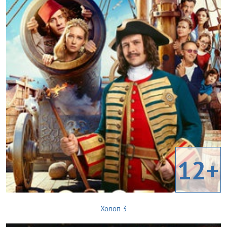
12+
Холоп 3