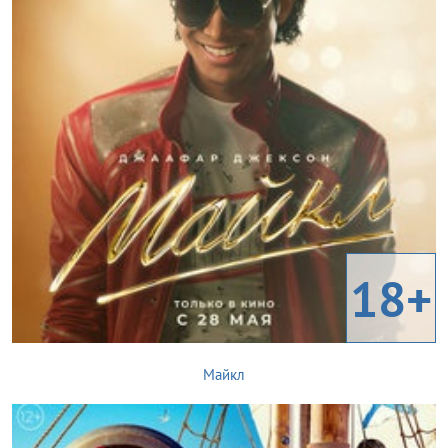
18+
Майкл