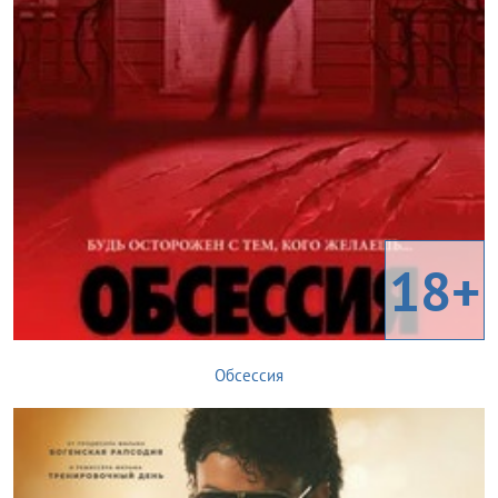
18+
Обсессия