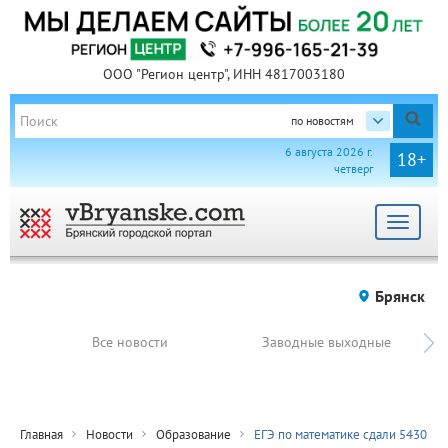
ООО "Регион центр", ИНН 4817003180
по новостям
6 августа 2026 г.
18+
четверг
Toggle
navigat
Брянск
Все новости
Заводные выходные
Главная
Новости
Образование
ЕГЭ по математике сдали 5430