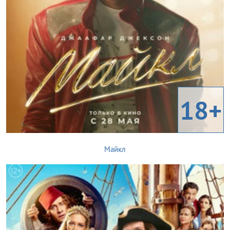
18+
Майкл