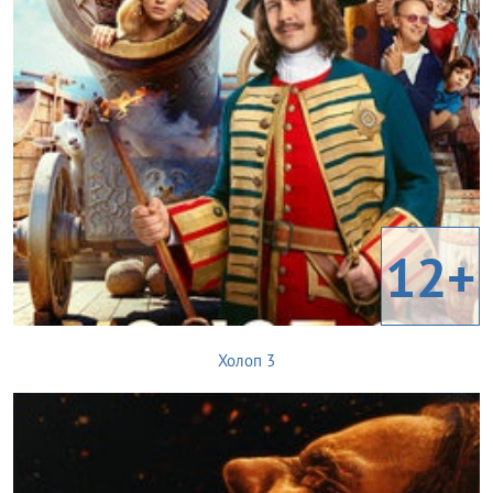
12+
Холоп 3