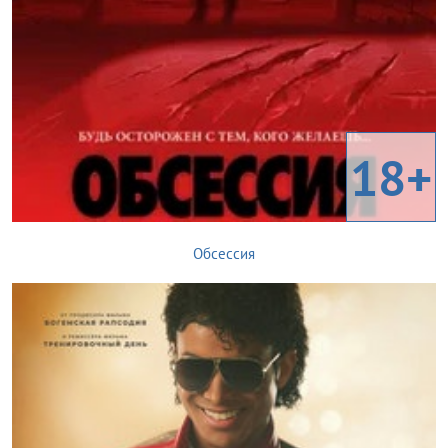
18+
Обсессия