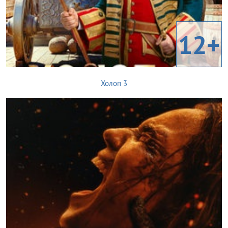
12+
Холоп 3