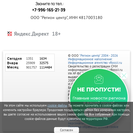
ООО "Регион центр", ИНН 4817003180
Яндекс.Директ
© ООО
"Регион центр" 2004 - 2026
Информационное наполнение:
Информационное агентство vRossii.ru
Свидетельство о регистрации СМИ
информационного агентства vRossii.ru
ИА № ФС 77‑35502
выдано РОСКОМНАДЗОРом 04 марта
2009г.
И. О. Главного редактора Нарыков А. Н.
Баннеры на портале размещаются на
НЕ ПРОПУСТИ!
правах рекламы.
Реклама на портале:
Главные новости региона
Рекламное агентство "Умный маркетинг"
тел. 7-910-267-70-40,
в вашей почте!
email: umnyy.marketing@yandex.ru
На этом сайте мы используем
cookie-файлы
. Вы можете прочитать о cookie-файлах или
Отдельные публикации могут содержать
изменить настройки браузера. Продолжая пользоваться сайтом без изменения настроек,
информацию, не предназначенную для
ПОДПИСАТЬСЯ
вы даете согласие на использование ваших cookie-файлов. Все собранные при помощи
пользователей до 18 лет.
cookie-файлов данные будут храниться на территории РФ.
Политика в отношении обработки
персональных данных
Политика обработки файлов cookie
Согласен