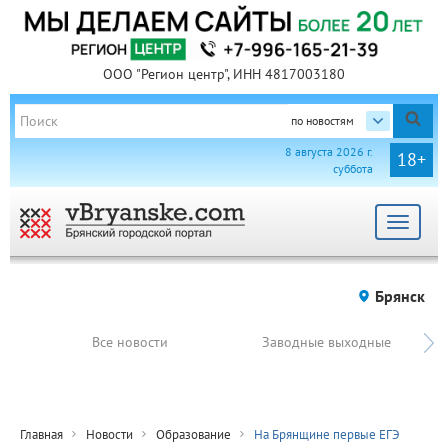
ООО "Регион центр", ИНН 4817003180
по новостям
8 августа 2026 г.
18+
суббота
Toggle
navigat
Брянск
Все новости
Заводные выходные
Главная
Новости
Образование
На Брянщине первые ЕГЭ