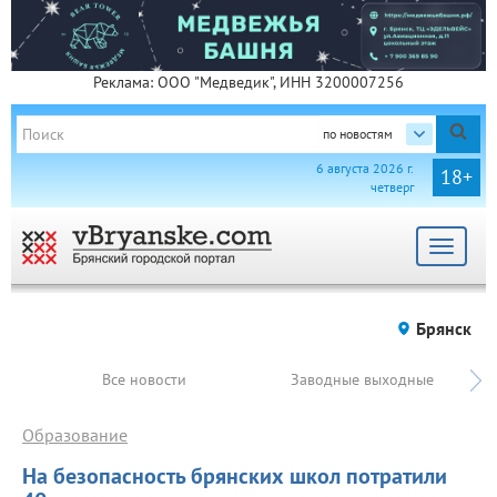
Реклама: ООО "Медведик", ИНН 3200007256
по новостям
6 августа 2026 г.
18+
четверг
Toggle
navigat
Брянск
Все новости
Заводные выходные
Образование
На безопасность брянских школ потратили