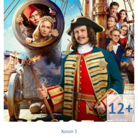
12+
Холоп 3