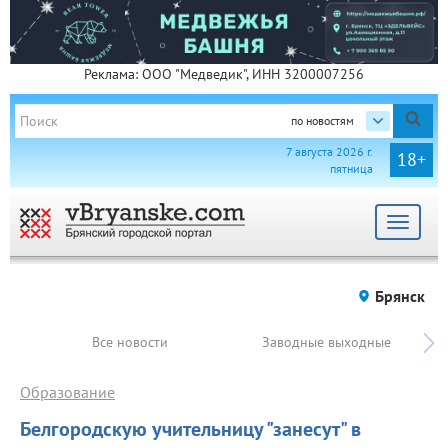
Реклама: ООО "Медведик", ИНН 3200007256
по новостям
7 августа 2026 г.
18+
пятница
Toggle
navigat
Брянск
Все новости
Заводные выходные
Образование
Белгородскую учительницу "занесут" в