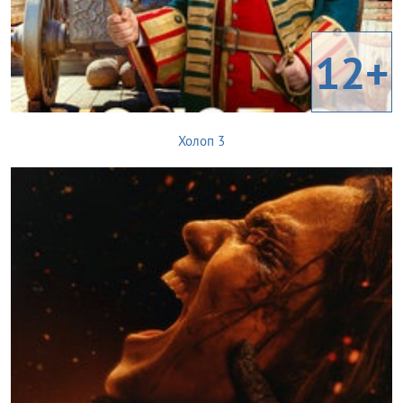
12+
Холоп 3