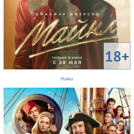
18+
Майкл