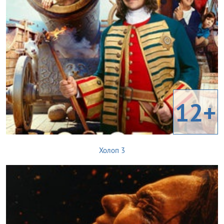
12+
Холоп 3