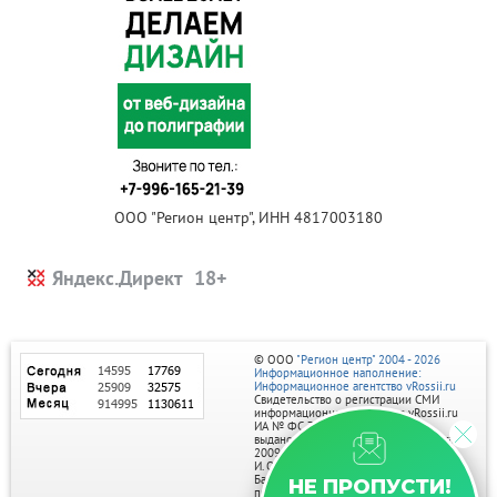
ООО "Регион центр", ИНН 4817003180
Яндекс.Директ
© ООО
"Регион центр" 2004 - 2026
Информационное наполнение:
Информационное агентство vRossii.ru
Свидетельство о регистрации СМИ
информационного агентства vRossii.ru
ИА № ФС 77‑35502
выдано РОСКОМНАДЗОРом 04 марта
2009г.
И. О. Главного редактора Нарыков А. Н.
Баннеры на портале размещаются на
НЕ ПРОПУСТИ!
правах рекламы.