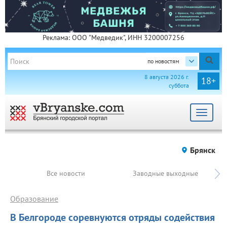
Реклама: ООО "Медведик", ИНН 3200007256
по новостям
8 августа 2026 г.
18+
суббота
Toggle
navigat
Брянск
Все новости
Заводные выходные
Образование
В Белгороде соревнуются отряды содействия