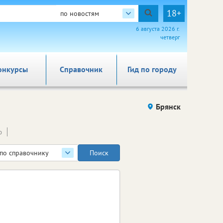
18+
по новостям
6 августа 2026 г.
четверг
онкурсы
Справочник
Гид по городу
Брянск
ю
по справочнику