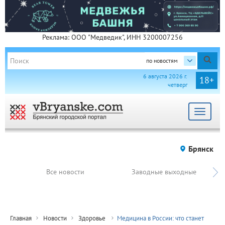
Реклама: ООО "Медведик", ИНН 3200007256
по новостям
6 августа 2026 г.
18+
четверг
Toggle
navigat
Брянск
Все новости
Заводные выходные
Главная
Новости
Здоровье
Медицина в России: что станет