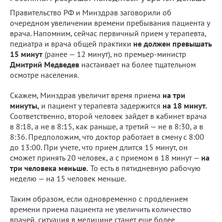
Правительство РФ и Минздрав заговорили об
очередном увеличении времени пребывания пациента у
врача. Напомним, сейчас первичный прием у терапевта,
педиатра и врача общей практики
не должен превышать
15 минут
(ранее — 12 минут), но премьер-министр
Дмитрий Медведев
настаивает на более тщательном
осмотре населения.
Скажем, Минздрав увеличит время приема
на три
минуты,
и пациент у терапевта задержится
на 18 минут.
Соответственно, второй человек зайдет в кабинет врача
в 8:18, а не в 8:15, как раньше, а третий — не в 8:30, а в
8:36. Предположим, что доктор работает в смену с 8:00
до 13:00. При учете, что прием длится 15 минут, он
сможет принять 20 человек, а с приемом в 18 минут —
на
три человека меньше.
То есть в пятидневную рабочую
неделю — на 15 человек меньше.
Таким образом, если одновременно с продлением
времени приема пациента не увеличить количество
врачей, ситуация в медицине станет еще более