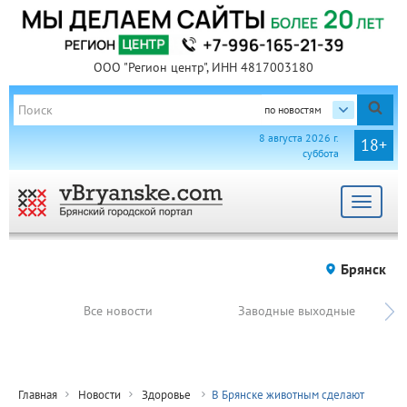
ООО "Регион центр", ИНН 4817003180
по новостям
8 августа 2026 г.
18+
суббота
Toggle
navigat
Брянск
Все новости
Заводные выходные
Главная
Новости
Здоровье
В Брянске животным сделают