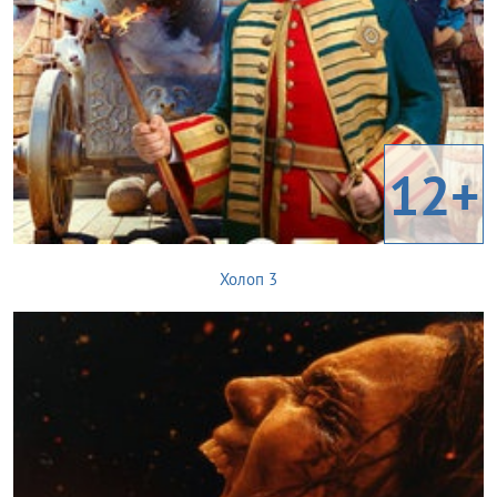
12+
Холоп 3