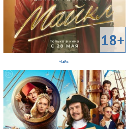
18+
Майкл