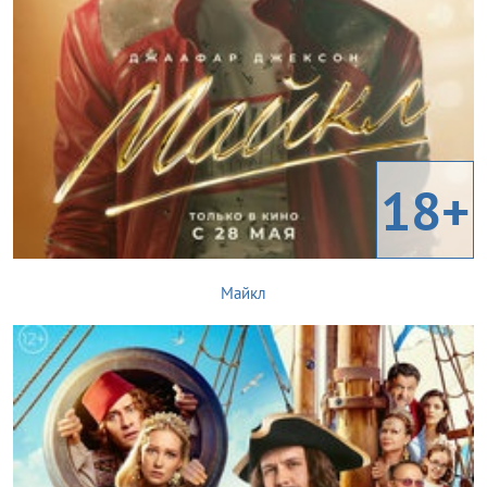
18+
Майкл