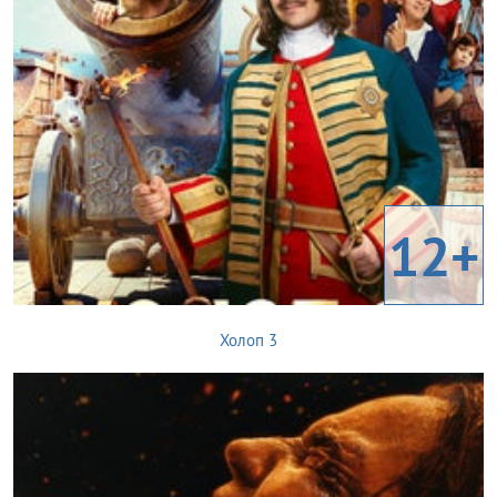
12+
Холоп 3