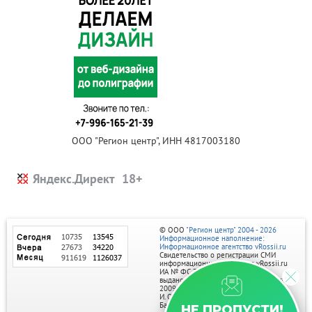
ООО "Регион центр", ИНН 4817003180
Яндекс.Директ
© ООО
"Регион центр" 2004 - 2026
Информационное наполнение:
Информационное агентство vRossii.ru
Свидетельство о регистрации СМИ
информационного агентства vRossii.ru
ИА № ФС 77‑35502
выдано РОСКОМНАДЗОРом 04 марта
2009г.
И. О. Главного редактора Нарыков А. Н.
Баннеры на портале размещаются на
НЕ ПРОПУСТИ!