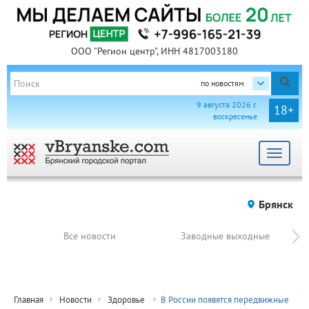
ООО "Регион центр", ИНН 4817003180
по новостям
9 августа 2026 г.
18+
воскресенье
Toggle
navigat
Брянск
Все новости
Заводные выходные
Главная
Новости
Здоровье
В России появятся передвижные