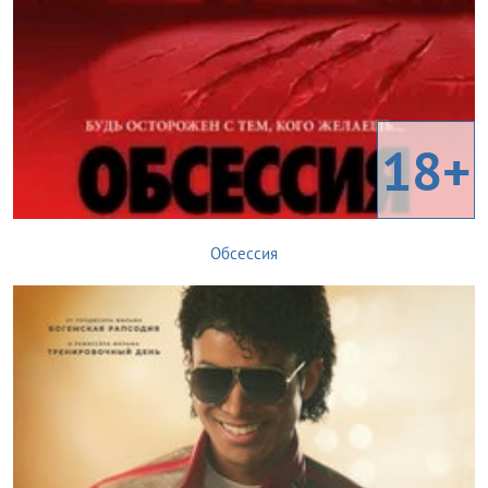
18+
Обсессия