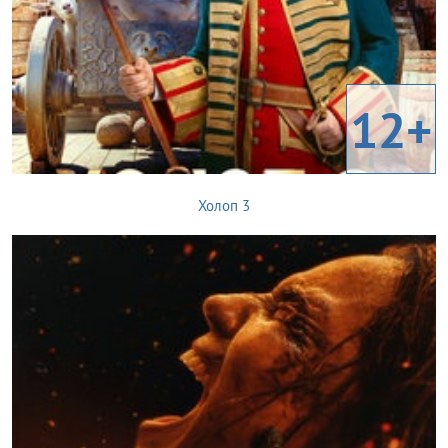
12+
Холоп 3