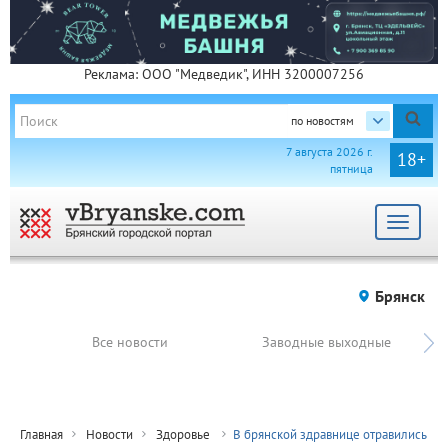
Реклама: ООО "Медведик", ИНН 3200007256
по новостям
7 августа 2026 г.
18+
пятница
Toggle
navigat
Брянск
Все новости
Заводные выходные
Главная
Новости
Здоровье
В брянской здравнице отравились