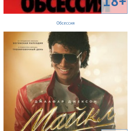
18+
Обсессия