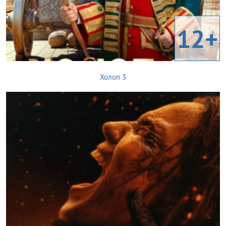
12+
Холоп 3