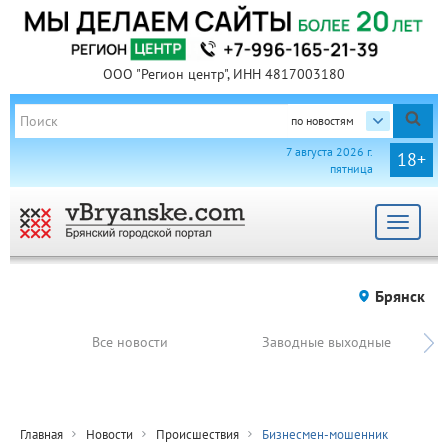
ООО "Регион центр", ИНН 4817003180
по новостям
7 августа 2026 г.
18+
пятница
Toggle
navigat
Брянск
Все новости
Заводные выходные
Главная
Новости
Происшествия
Бизнесмен-мошенник