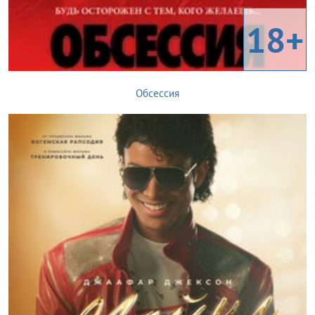
18+
Обсессия