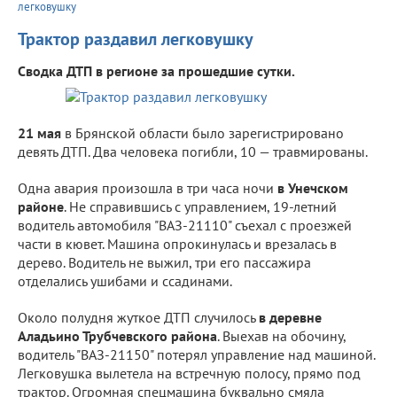
легковушку
Трактор раздавил легковушку
Сводка ДТП в регионе за прошедшие сутки.
21 мая
в Брянской области было зарегистрировано
девять ДТП. Два человека погибли, 10 — травмированы.
Одна авария произошла в три часа ночи
в Унечском
районе
. Не справившись с управлением, 19-летний
водитель автомобиля "ВАЗ-21110" съехал с проезжей
части в кювет. Машина опрокинулась и врезалась в
дерево. Водитель не выжил, три его пассажира
отделались ушибами и ссадинами.
Около полудня жуткое ДТП случилось
в деревне
Аладьино Трубчевского района
. Выехав на обочину,
водитель "ВАЗ-21150" потерял управление над машиной.
Легковушка вылетела на встречную полосу, прямо под
трактор. Огромная спецмашина буквально смяла