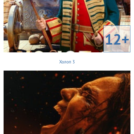
12+
Холоп 3