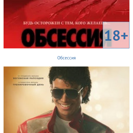
18+
Обсессия