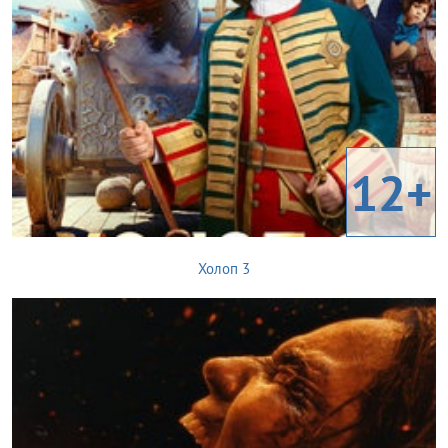
12+
Холоп 3