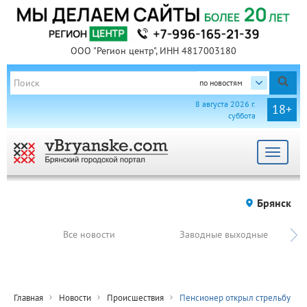
ООО "Регион центр", ИНН 4817003180
по новостям
8 августа 2026 г.
18+
суббота
Toggle
navigat
Брянск
Все новости
Заводные выходные
Главная
Новости
Происшествия
Пенсионер открыл стрельбу