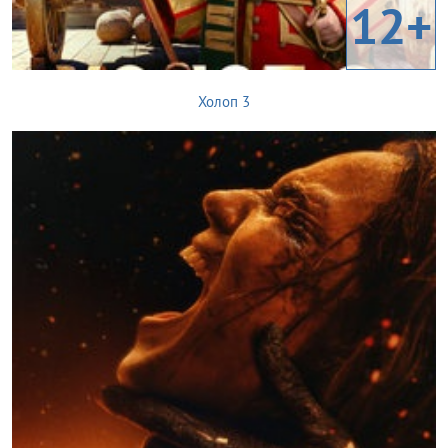
12+
Холоп 3