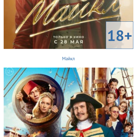
18+
Майкл