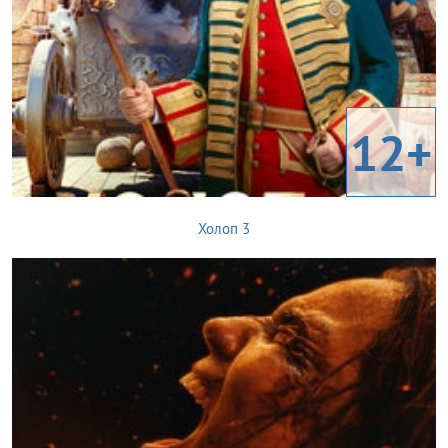
12+
Холоп 3