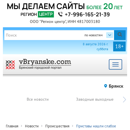
ООО "Регион центр", ИНН 4817003180
по новостям
8 августа 2026 г.
18+
суббота
Toggle
navigat
Брянск
Все новости
Заводные выходные
Главная
Новости
Происшествия
Приставы нашли слабое