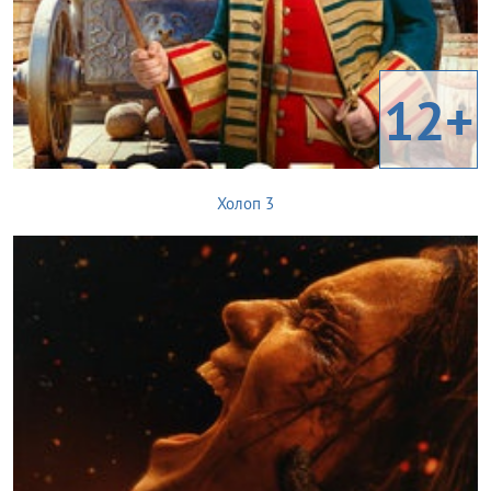
12+
Холоп 3