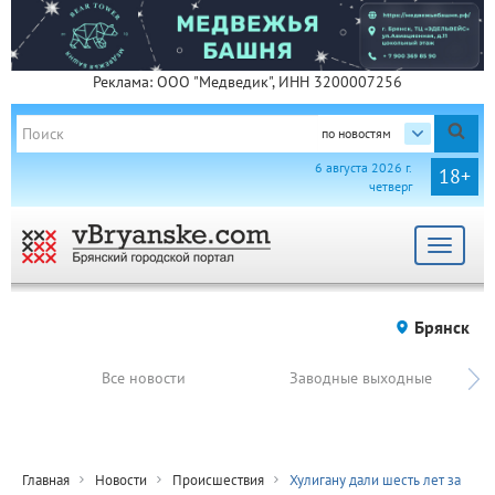
Реклама: ООО "Медведик", ИНН 3200007256
по новостям
6 августа 2026 г.
18+
четверг
Toggle
navigat
Брянск
Все новости
Заводные выходные
Главная
Новости
Происшествия
Хулигану дали шесть лет за