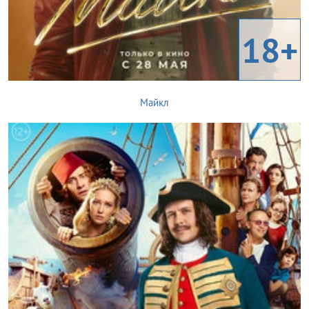
18+
Майкл