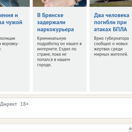
чения и
В Брянске
Два человека
за чужой
задержали
погибли при
наркокурьера
атаках БПЛА
полиция
Криминальную
Врио губернатора
 воровку-
подработку он нашел в
сообщил о новых
.
интернете. Ездил по
жертвах среди
стране, пока не
мирных жителей.
попался в нашем
городе.
.Директ
©