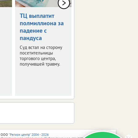
ТЦ выплатит
Дрон-камикадзе
полмиллиона за
ударил по
падение с
автомобилю в
пандуса
Брянской
области
Суд встал на сторону
посетительницы
Ранены четыре
торгового центра,
человека.
получившей травму.
 ООО
"Регион центр" 2004 - 2026