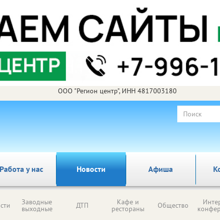
ООО "Регион центр", ИНН 4817003180
Работа у нас
Новости
Афиша
К
Заводные
Кафе и
Инте
сти
ДТП
Общество
выходные
рестораны
конфе