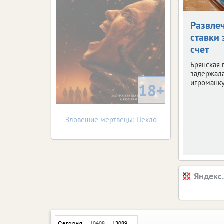
Развле
ставки 
счет
Брянская 
задержала
игроманку
18+
Зловещие мертвецы: Пекло
Яндекс