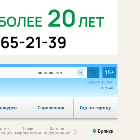
18+
по новостям
7 августа 2026 г.
пятница
онкурсы
Справочник
Гид по городу
Н
рнет-
Наши
Важная
Происшествия
Брянск
Здоровье
комп
ренция
мероприятия
информация!
п
ре