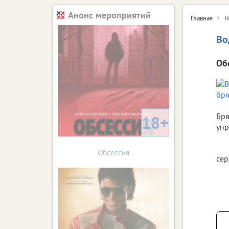
Анонс мероприятий
Главная
Н
Во
Об
Бря
18+
упр
Обсессия
сер