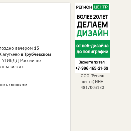
поздно вечером
13
Сагутьево
в Трубчевском
ет УГИБДД России по
 справился с
ООО "Регион
центр", ИНН
ались слишком
4817003180