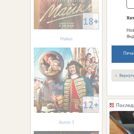
Хот
18+
Нов
Янд
Майкл
Печа
Вернуть
12+
Послед
Холоп 3