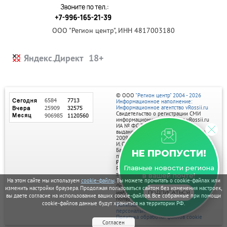
ООО "Регион центр", ИНН 4817003180
Яндекс.Директ
© ООО
"Регион центр" 2004 - 2026
Информационное наполнение:
Информационное агентство vRossii.ru
Свидетельство о регистрации СМИ
информационного агентства vRossii.ru
ИА № ФС 77‑35502
выдано РОСКОМНАДЗОРом 04 марта
2009г.
И. О. Главного редактора Нарыков А. Н.
Баннеры на портале размещаются на
НЕ ПРОПУСТИ!
правах рекламы.
Реклама на портале:
Главные новости региона
Рекламное агентство "Умный маркетинг"
тел. 7-910-267-70-40,
в вашей почте!
email: umnyy.marketing@yandex.ru
На этом сайте мы используем
cookie-файлы
. Вы можете прочитать о cookie-файлах или
Отдельные публикации могут содержать
изменить настройки браузера. Продолжая пользоваться сайтом без изменения настроек,
информацию, не предназначенную для
ПОДПИСАТЬСЯ
вы даете согласие на использование ваших cookie-файлов. Все собранные при помощи
пользователей до 18 лет.
cookie-файлов данные будут храниться на территории РФ.
Политика в отношении обработки
персональных данных
Политика обработки файлов cookie
Согласен