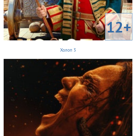
12+
Холоп 3