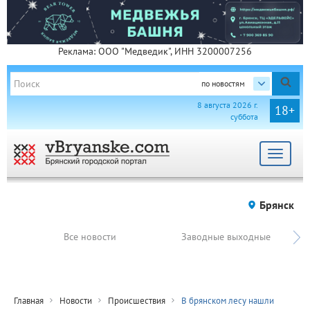
Реклама: ООО "Медведик", ИНН 3200007256
по новостям
8 августа 2026 г.
18+
суббота
Toggle
navigat
Брянск
Все новости
Заводные выходные
Главная
Новости
Происшествия
В брянском лесу нашли