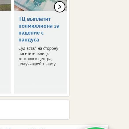
ТЦ выплатит
Дрон-камикадзе
полмиллиона за
ударил по
падение с
автомобилю в
пандуса
Брянской
области
Суд встал на сторону
посетительницы
Ранены четыре
торгового центра,
человека.
получившей травму.