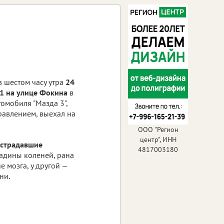
 шестом часу утра
24
1 на улице Фокина
в
томобиля "Мазда 3",
равлением, выехал на
ООО "Регион
центр", ИНН
страдавшие
4817003180
адины коленей, рана
 мозга, у другой —
ни.