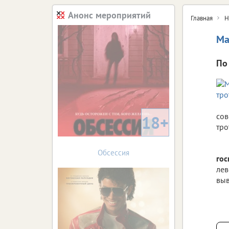
Анонс мероприятий
Главная
Н
Ма
По
сов
18+
тро
Обсессия
го
лев
выв