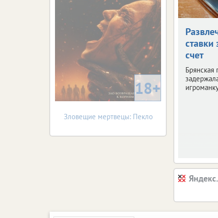
Развле
ставки 
счет
Брянская 
задержала
18+
игроманку
Зловещие мертвецы: Пекло
Яндекс