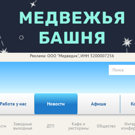
Реклама: ООО "Медведик", ИНН 3200007256
Работа у нас
Новости
Афиша
К
Заводные
Кафе и
Инте
сти
ДТП
Общество
выходные
рестораны
конфе