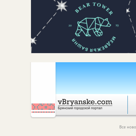
Все ново