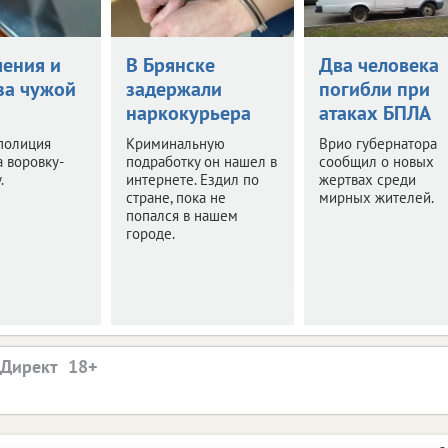
чения и
В Брянске
Два человека
за чужой
задержали
погибли при
наркокурьера
атаках БПЛА
полиция
Криминальную
Врио губернатора
 воровку-
подработку он нашел в
сообщил о новых
.
интернете. Ездил по
жертвах среди
стране, пока не
мирных жителей.
попался в нашем
городе.
.Директ