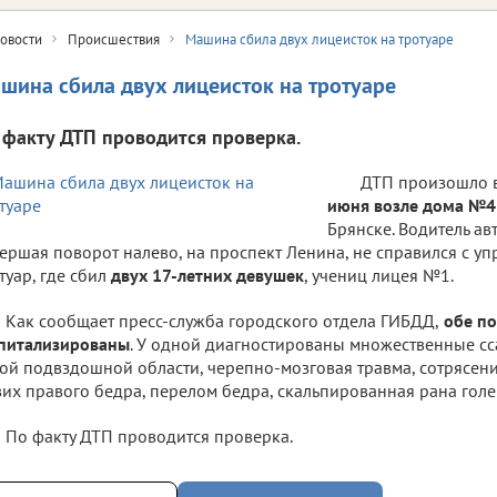
овости
Происшествия
Машина сбила двух лицеисток на тротуаре
шина сбила двух лицеисток на тротуаре
 факту ДТП проводится проверка.
ДТП произошло в
июня возле дома №4
Брянске. Водитель ав
ершая поворот налево, на проспект Ленина, не справился с уп
туар, где сбил
двух 17-летних девушек
, учениц лицея №1.
Как сообщает пресс-служба городского отдела ГИБДД,
обе по
спитализированы
. У одной диагностированы множественные сс
ой подвздошной области, черепно-мозговая травма, сотрясение
их правого бедра, перелом бедра, скальпированная рана голе
По факту ДТП проводится проверка.