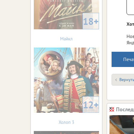
18+
Хот
Нов
Майкл
Янд
Печа
Вернуть
12+
Послед
Холоп 3