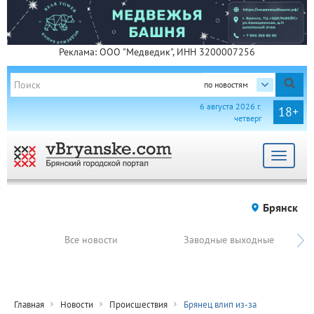
Реклама: ООО "Медведик", ИНН 3200007256
по новостям
6 августа 2026 г.
18+
четверг
Toggle
navigat
Брянск
Все новости
Заводные выходные
Главная
Новости
Происшествия
Брянец влип из-за