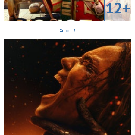
12+
Холоп 3