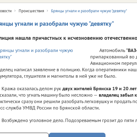
овости
Происшествия
Брянцы угнали и разобрали чужую "девятку"
янцы угнали и разобрали чужую "девятку"
лиция нашла причастных к исчезновению отечественно
Автомобиль
"ВАЗ
припаркованный во 
Авиационном переулк
делец написал заявление в полицию. Когда оперативники нашл
умулятора, глушителя и магнитолы в ней уже не было.
Кража оказалась делом рук
двух жителей Брянска 19 и 20 лет
сказали, что угнать машину было несложно —
владелец забыл к
ктически сразу они решили разобрать легковушку и продать по
сс-служба УМВД России по Брянской области.
Возбуждено уголовное дело. Подозреваемым грозит до пяти 