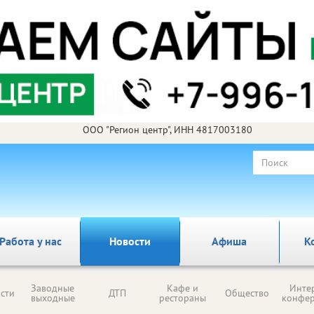
ООО "Регион центр", ИНН 4817003180
Работа у нас
Новости
Афиша
К
Заводные
Кафе и
Инте
сти
ДТП
Общество
выходные
рестораны
конфе