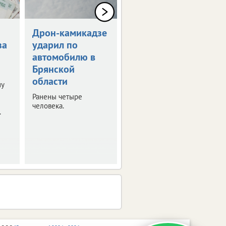
Дрон-камикадзе
Брянец получит
за
ударил по
1,5 млн рублей
автомобилю в
за потерянную
Брянской
ногу
области
ну
Мужчина стал жертвой
несчастного случая на
Ранены четыре
производстве.
человека.
.