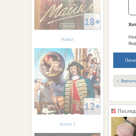
18+
Хот
Нов
Майкл
Янд
Печа
Вернуть
12+
Послед
Холоп 3