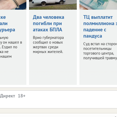
ске
Два человека
ТЦ выплатит
али
погибли при
полмиллиона 
урьера
атаках БПЛА
падение с
пандуса
ьную
Врио губернатора
у он нашел в
сообщил о новых
Суд встал на сторо
. Ездил по
жертвах среди
посетительницы
ка не
мирных жителей.
торгового центра,
в нашем
получившей травму
.Директ