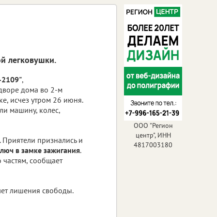
й легковушки.
-2109"
,
дворе дома во 2-м
е, исчез утром 26 июня.
и машину, колес,
ООО "Регион
центр", ИНН
. Приятели признались и
4817003180
люч в замке зажигания
.
 частям, сообщает
лет лишения свободы.