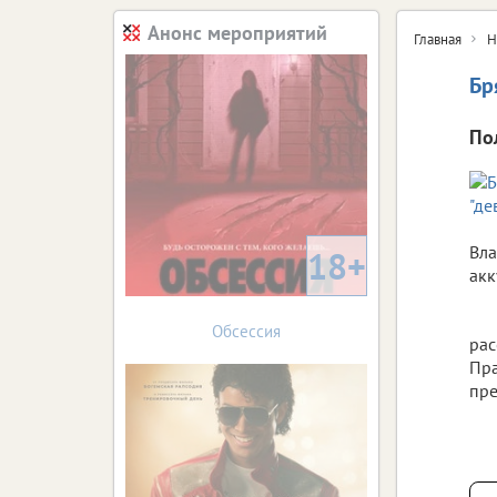
Анонс мероприятий
Главная
Н
Бр
По
Вла
18+
акк
Обсессия
рас
Пра
пре