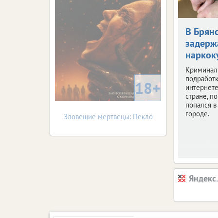
В Брян
задерж
наркок
Криминал
подработк
18+
интернете
стране, по
попался 
городе.
Зловещие мертвецы: Пекло
Яндекс