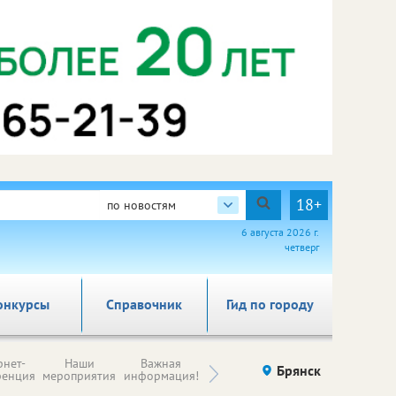
18+
по новостям
6 августа 2026 г.
четверг
онкурсы
Справочник
Гид по городу
Н
рнет-
Наши
Важная
Происшествия
Брянск
Здоровье
комп
ренция
мероприятия
информация!
п
ре