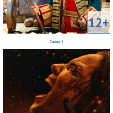
12+
Холоп 3