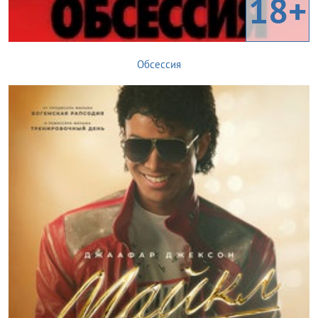
18+
Обсессия