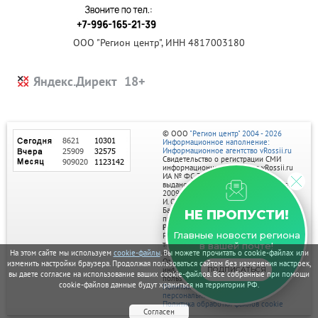
ООО "Регион центр", ИНН 4817003180
Яндекс.Директ
© ООО
"Регион центр" 2004 - 2026
Информационное наполнение:
Информационное агентство vRossii.ru
Свидетельство о регистрации СМИ
информационного агентства vRossii.ru
ИА № ФС 77‑35502
выдано РОСКОМНАДЗОРом 04 марта
2009г.
И. О. Главного редактора Нарыков А. Н.
Баннеры на портале размещаются на
НЕ ПРОПУСТИ!
правах рекламы.
Реклама на портале:
Главные новости региона
Рекламное агентство "Умный маркетинг"
тел. 7-910-267-70-40,
в вашей почте!
email: umnyy.marketing@yandex.ru
На этом сайте мы используем
cookie-файлы
. Вы можете прочитать о cookie-файлах или
Отдельные публикации могут содержать
изменить настройки браузера. Продолжая пользоваться сайтом без изменения настроек,
информацию, не предназначенную для
ПОДПИСАТЬСЯ
вы даете согласие на использование ваших cookie-файлов. Все собранные при помощи
пользователей до 18 лет.
cookie-файлов данные будут храниться на территории РФ.
Политика в отношении обработки
персональных данных
Политика обработки файлов cookie
Согласен