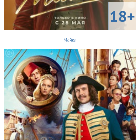
18+
Майкл