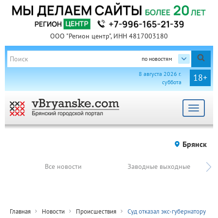
ООО "Регион центр", ИНН 4817003180
по новостям
8 августа 2026 г.
18+
суббота
Toggle
navigat
Брянск
Все новости
Заводные выходные
Главная
Новости
Происшествия
Суд отказал экс-губернатору