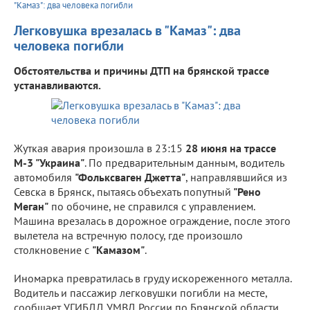
"Камаз": два человека погибли
Легковушка врезалась в "Камаз": два
человека погибли
Обстоятельства и причины ДТП на брянской трассе
устанавливаются.
Жуткая авария произошла в 23:15
28 июня на трассе
М-3 "Украина"
. По предварительным данным, водитель
автомобиля
"Фольксваген Джетта"
, направлявшийся из
Севска в Брянск, пытаясь объехать попутный
"Рено
Меган"
по обочине, не справился с управлением.
Машина врезалась в дорожное ограждение, после этого
вылетела на встречную полосу, где произошло
столкновение с
"Камазом"
.
Иномарка превратилась в груду искореженного металла.
Водитель и пассажир легковушки погибли на месте,
сообщает УГИБДД УМВД России по Брянской области.