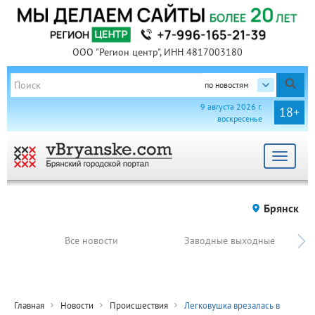
ООО "Регион центр", ИНН 4817003180
по новостям
9 августа 2026 г.
18+
воскресенье
Toggle
navigat
Брянск
Все новости
Заводные выходные
Главная
Новости
Происшествия
Легковушка врезалась в