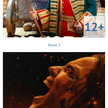
12+
Холоп 3