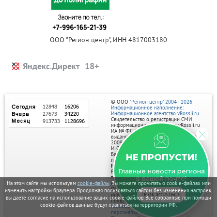
ООО "Регион центр", ИНН 4817003180
Яндекс.Директ
© ООО
"Регион центр" 2004 - 2026
Информационное наполнение:
Информационное агентство vRossii.ru
Свидетельство о регистрации СМИ
информационного агентства vRossii.ru
ИА № ФС 77‑35502
выдано РОСКОМНАДЗОРом 04 марта
2009г.
И. О. Главного редактора Нарыков А. Н.
Баннеры на портале размещаются на
НЕ ПРОПУСТИ!
правах рекламы.
Реклама на портале:
Главные новости региона
Рекламное агентство "Умный маркетинг"
тел. 7-910-267-70-40,
в вашей почте!
email: umnyy.marketing@yandex.ru
На этом сайте мы используем
cookie-файлы
. Вы можете прочитать о cookie-файлах или
Отдельные публикации могут содержать
изменить настройки браузера. Продолжая пользоваться сайтом без изменения настроек,
информацию, не предназначенную для
ПОДПИСАТЬСЯ
вы даете согласие на использование ваших cookie-файлов. Все собранные при помощи
пользователей до 18 лет.
cookie-файлов данные будут храниться на территории РФ.
Политика в отношении обработки
персональных данных