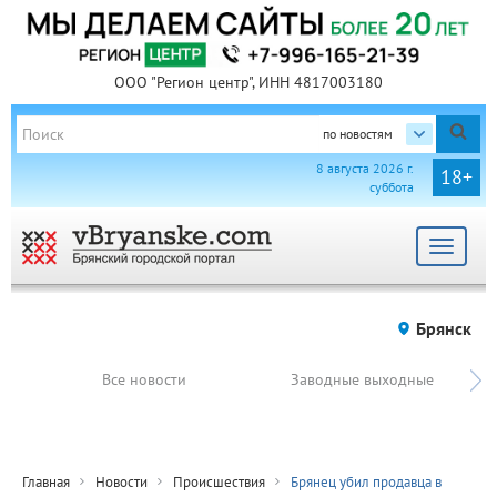
ООО "Регион центр", ИНН 4817003180
по новостям
8 августа 2026 г.
18+
суббота
Toggle
navigat
Брянск
Все новости
Заводные выходные
Главная
Новости
Происшествия
Брянец убил продавца в