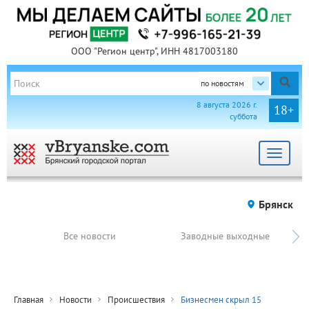
ООО "Регион центр", ИНН 4817003180
по новостям
8 августа 2026 г.
18+
суббота
Toggle
navigat
Брянск
Все новости
Заводные выходные
Главная
Новости
Происшествия
Бизнесмен скрыл 15