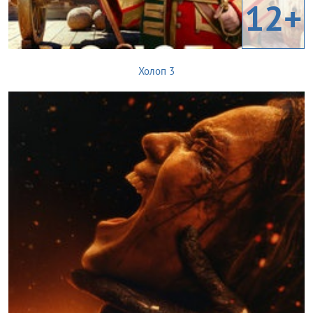
12+
Холоп 3