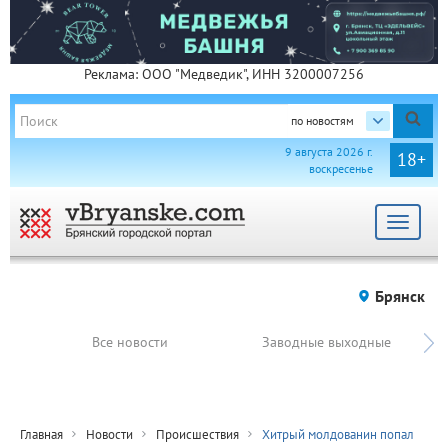
Реклама: ООО "Медведик", ИНН 3200007256
по новостям
9 августа 2026 г.
18+
воскресенье
Toggle
navigat
Брянск
Все новости
Заводные выходные
Главная
Новости
Происшествия
Хитрый молдованин попал