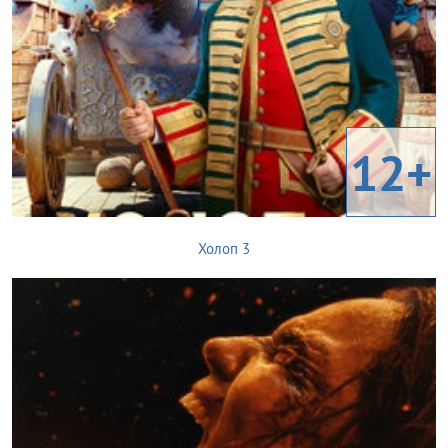
12+
Холоп 3