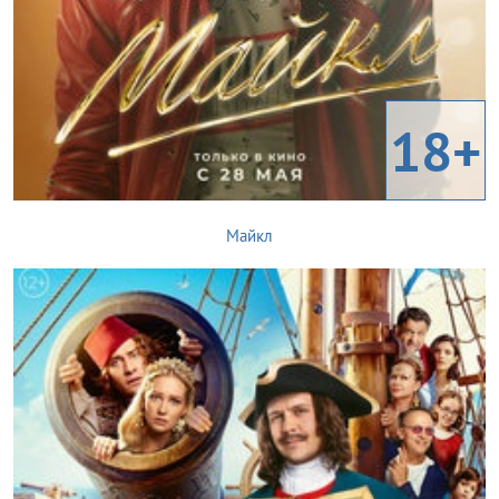
18+
Майкл