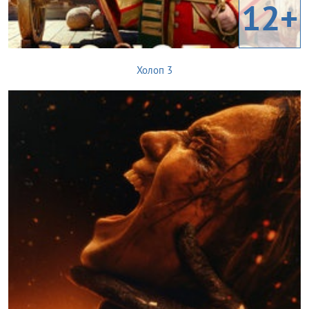
12+
Холоп 3