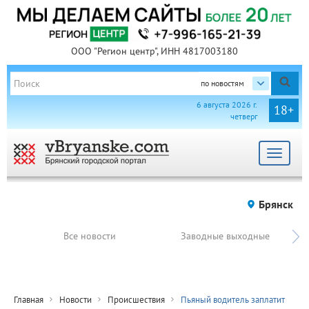
ООО "Регион центр", ИНН 4817003180
по новостям
6 августа 2026 г.
18+
четверг
Toggle
navigat
Брянск
Все новости
Заводные выходные
Главная
Новости
Происшествия
Пьяный водитель заплатит