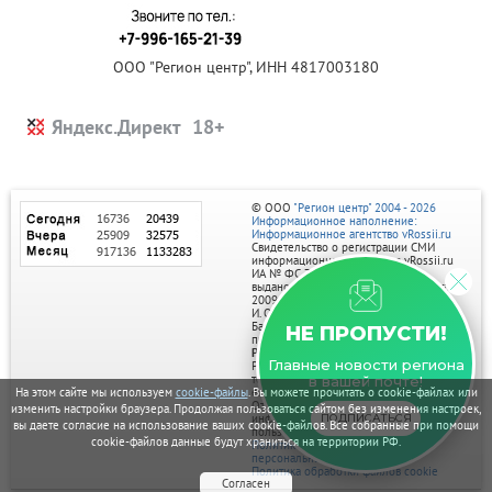
ООО "Регион центр", ИНН 4817003180
Яндекс.Директ
© ООО
"Регион центр" 2004 - 2026
Информационное наполнение:
Информационное агентство vRossii.ru
Свидетельство о регистрации СМИ
информационного агентства vRossii.ru
ИА № ФС 77‑35502
выдано РОСКОМНАДЗОРом 04 марта
2009г.
И. О. Главного редактора Нарыков А. Н.
Баннеры на портале размещаются на
НЕ ПРОПУСТИ!
правах рекламы.
Реклама на портале:
Главные новости региона
Рекламное агентство "Умный маркетинг"
тел. 7-910-267-70-40,
в вашей почте!
email: umnyy.marketing@yandex.ru
На этом сайте мы используем
cookie-файлы
. Вы можете прочитать о cookie-файлах или
Отдельные публикации могут содержать
изменить настройки браузера. Продолжая пользоваться сайтом без изменения настроек,
информацию, не предназначенную для
ПОДПИСАТЬСЯ
вы даете согласие на использование ваших cookie-файлов. Все собранные при помощи
пользователей до 18 лет.
cookie-файлов данные будут храниться на территории РФ.
Политика в отношении обработки
персональных данных
Политика обработки файлов cookie
Согласен