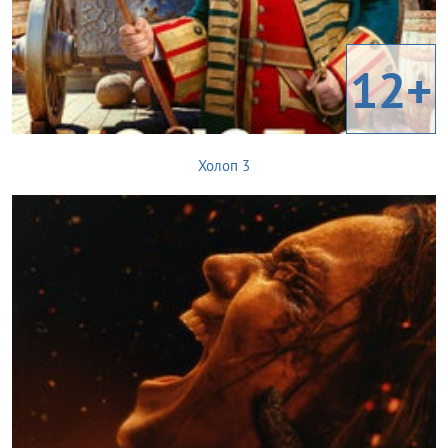
12+
Холоп 3