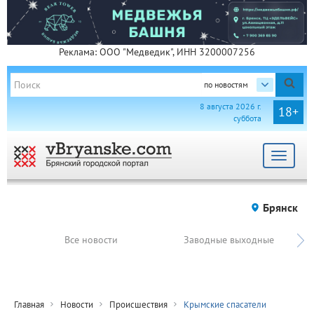
Реклама: ООО "Медведик", ИНН 3200007256
по новостям
8 августа 2026 г.
18+
суббота
Toggle
navigat
Брянск
Все новости
Заводные выходные
Главная
Новости
Происшествия
Крымские спасатели