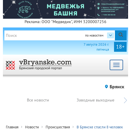
Реклама: ООО "Медведик", ИНН 3200007256
по новостям
7 августа 2026 г.
18+
пятница
Toggle
navigat
Брянск
Все новости
Заводные выходные
Главная
Новости
Происшествия
В Брянске спасли 8 человек