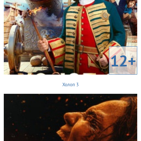
12+
Холоп 3