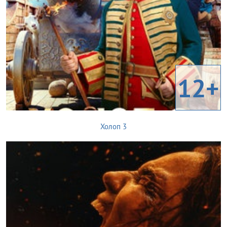
12+
Холоп 3