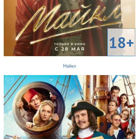
18+
Майкл