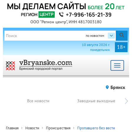
ООО "Регион центр", ИНН 4817003180
по новостям
10 августа 2026 г.
18+
понедельник
Toggle
navigat
Брянск
Все новости
Заводные выходные
Главная
Новости
Происшествия
Пропавшего без вести