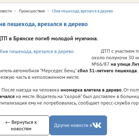
овости
Происшествия
Сбив пешехода, врезался в дерево
ив пешехода, врезался в дерево
ДТП в Брянске погиб молодой мужчина.
ДТП с участием 
около полуночи 30 и
№66/87
на улице Ли
итель автомобиля "Мерседес Бенц"
сбил 31-летнего пешехода
езжую часть в неположенном месте.
После наезда на человека
иномарка влетела в дерево
. От по
нчался
на месте. Водитель на "скорой" был доставлен в больниц
питализация ему не потребовалась, сообщает пресс-служба го
← Вернуться к
Другие новости в
новостям