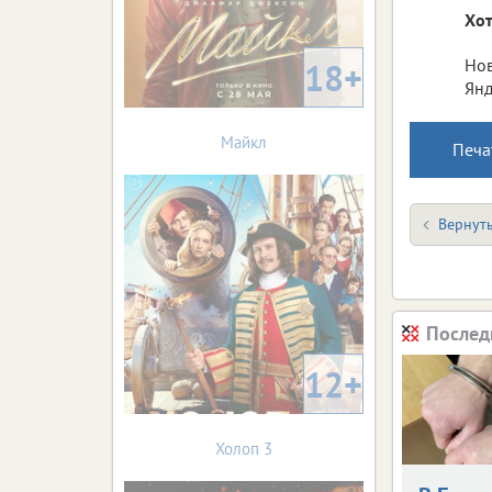
Хот
Нов
18+
Янд
Майкл
Печа
Вернуть
Послед
12+
Холоп 3