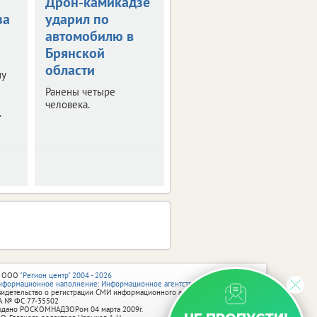
Дрон-камикадзе
Брянец получит
за
ударил по
1,5 млн рублей
автомобилю в
за потерянную
Брянской
ногу
области
ну
Мужчина стал жертвой
несчастного случая на
Ранены четыре
производстве.
человека.
.
 ООО
"Регион центр" 2004 - 2026
нформационное наполнение: Информационное агентство vRossii.ru
видетельство о регистрации СМИ информационного агентства vRossii.ru
А № ФС 77‑35502
ыдано РОСКОМНАДЗОРом 04 марта 2009г.