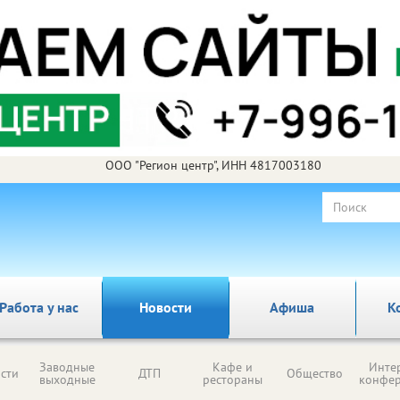
ООО "Регион центр", ИНН 4817003180
Работа у нас
Новости
Афиша
К
Заводные
Кафе и
Инте
сти
ДТП
Общество
выходные
рестораны
конфе