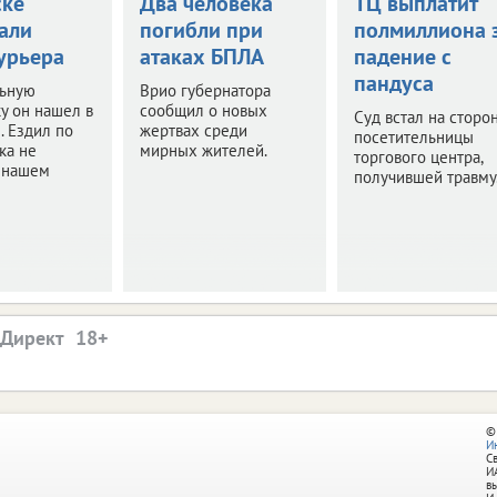
ске
Два человека
ТЦ выплатит
али
погибли при
полмиллиона 
урьера
атаках БПЛА
падение с
пандуса
ьную
Врио губернатора
у он нашел в
сообщил о новых
Суд встал на сторо
. Ездил по
жертвах среди
посетительницы
ка не
мирных жителей.
торгового центра,
в нашем
получившей травму
.Директ
©
И
С
И
в