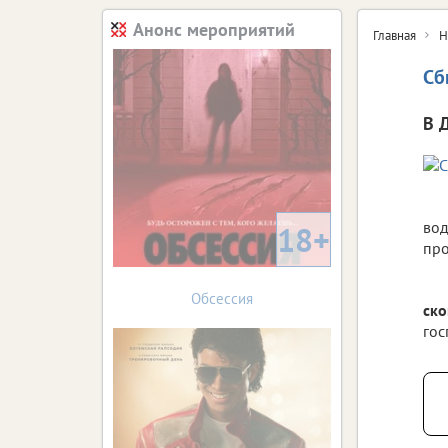
Анонс мероприятий
Главная
Н
Сб
В 
вод
18+
про
Обсессия
ско
гос