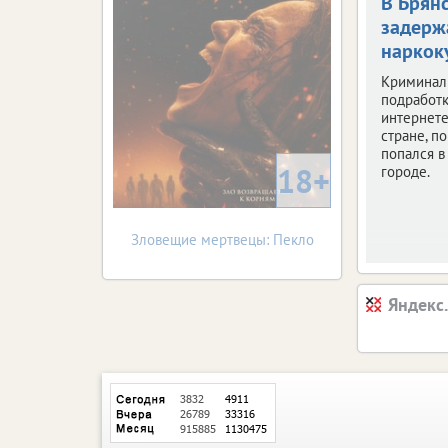
В Брян
задерж
наркок
Криминал
подработк
интернете
стране, по
попался 
18+
городе.
Зловещие мертвецы: Пекло
Яндекс