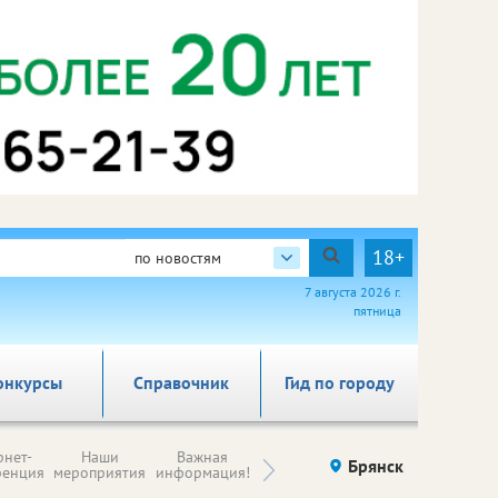
18+
по новостям
7 августа 2026 г.
пятница
онкурсы
Справочник
Гид по городу
Н
рнет-
Наши
Важная
Происшествия
Брянск
Здоровье
комп
ренция
мероприятия
информация!
п
ре