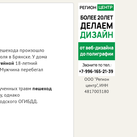
пешехода произошло
юля в Брянске. У дома
тейной
18-летний
. Мужчина перебегал
ООО "Регион
центр", ИНН
лученных травм
пешеход
4817003180
у, однако
родского ОГИБДД.