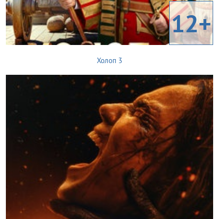
12+
Холоп 3