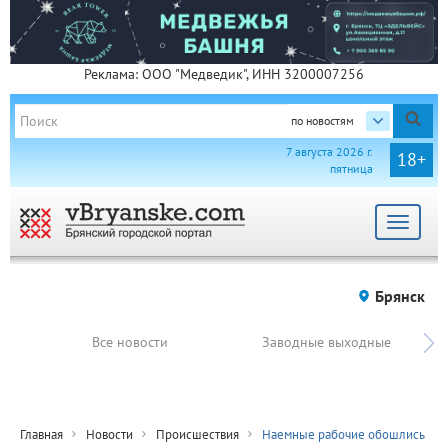
Реклама: ООО "Медведик", ИНН 3200007256
по новостям
7 августа 2026 г.
18+
пятница
Toggle
navigat
Брянск
Все новости
Заводные выходные
Главная
Новости
Происшествия
Наемные рабочие обошлись