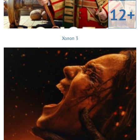
12+
Холоп 3