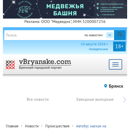
Реклама: ООО "Медведик", ИНН 3200007256
по новостям
10 августа 2026 г.
18+
понедельник
Toggle
navigat
Брянск
Все новости
Заводные выходные
Главная
Новости
Происшествия
Автобус наехал на