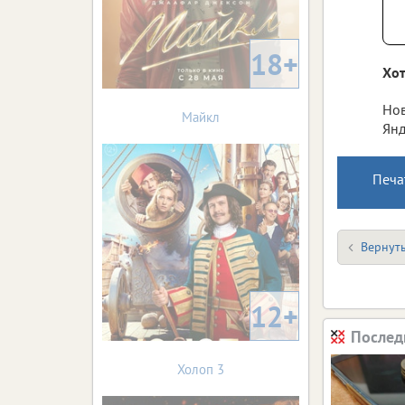
18+
Хот
Нов
Майкл
Янд
Печа
Вернуть
12+
Послед
Холоп 3