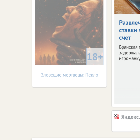
Развле
ставки 
счет
Брянская 
задержала
18+
игроманку
Зловещие мертвецы: Пекло
Яндекс