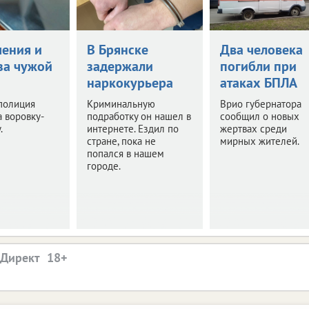
чения и
В Брянске
Два человека
за чужой
задержали
погибли при
наркокурьера
атаках БПЛА
полиция
Криминальную
Врио губернатора
 воровку-
подработку он нашел в
сообщил о новых
.
интернете. Ездил по
жертвах среди
стране, пока не
мирных жителей.
попался в нашем
городе.
.Директ