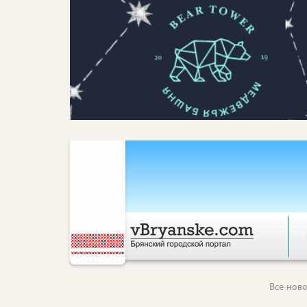
Все ново