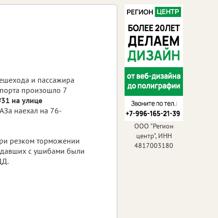
пешехода и пассажира
спорта произошло 7
31 на улице
АЗа наехал на 76-
ООО "Регион
центр", ИНН
 При резком торможении
4817003180
радавших с ушибами были
ДД.