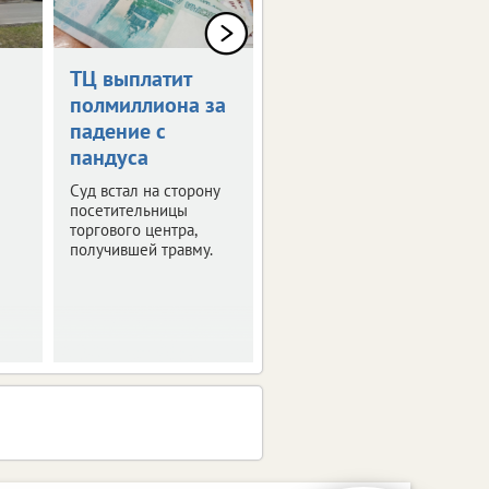
ТЦ выплатит
Дрон-камикадзе
полмиллиона за
ударил по
падение с
автомобилю в
пандуса
Брянской
области
Суд встал на сторону
посетительницы
Ранены четыре
торгового центра,
человека.
получившей травму.