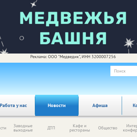
Реклама: ООО "Медведик", ИНН 3200007256
Работа у нас
Новости
Афиша
К
Заводные
Кафе и
Инте
сти
ДТП
Общество
выходные
рестораны
конфе