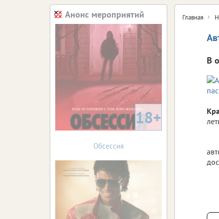
Анонс мероприятий
Главная
Н
Ав
В 
Кра
18+
лет
Обсессия
авт
дос