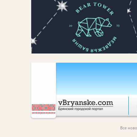
Все ново