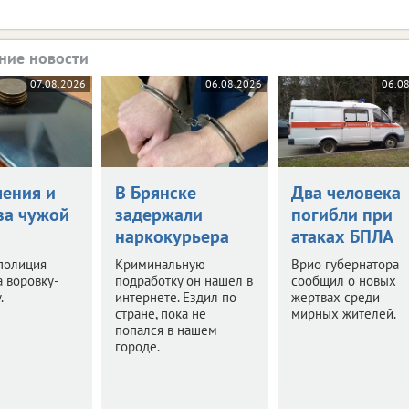
ние новости
07.08.2026
06.08.2026
06.0
чения и
В Брянске
Два человека
за чужой
задержали
погибли при
наркокурьера
атаках БПЛА
полиция
Криминальную
Врио губернатора
 воровку-
подработку он нашел в
сообщил о новых
.
интернете. Ездил по
жертвах среди
стране, пока не
мирных жителей.
попался в нашем
городе.