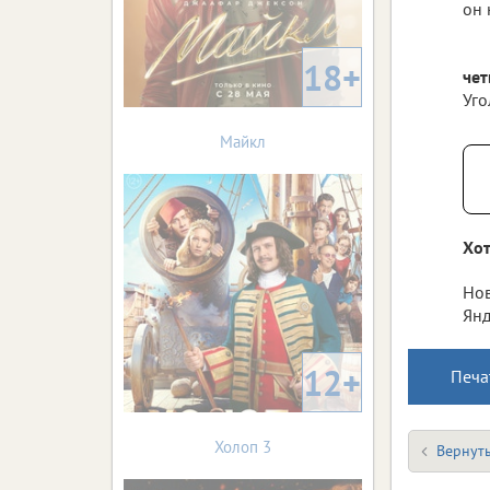
он 
18+
чет
Уго
Майкл
Хот
Нов
Янд
12+
Печа
Холоп 3
Вернуть