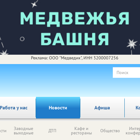
Реклама: ООО "Медведик", ИНН 3200007256
Работа у нас
Новости
Афиша
К
Заводные
Кафе и
Инте
сти
ДТП
Общество
выходные
рестораны
конфе