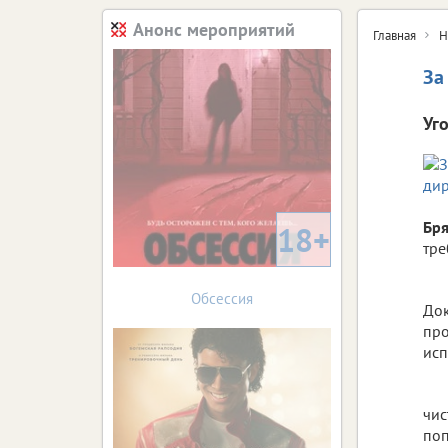
Анонс мероприятий
Главная
Н
За
Уг
Бря
18+
тре
Обсессия
Док
про
исп
чис
поп