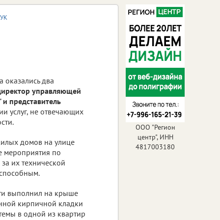
 УК
а оказались два
директор управляющей
 и представитель
ии услуг, не отвечающих
сти.
ООО "Регион
центр", ИНН
жилых домов на улице
4817003180
е мероприятия по
 за их технической
оспособным.
сти выполнил на крыше
енной кирпичной кладки
темы в одной из квартир