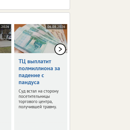
8.2026
06.08.2026
06.08.2026
ТЦ выплатит
Дрон-камикадзе
полмиллиона за
ударил по
падение с
автомобилю в
пандуса
Брянской
области
Суд встал на сторону
посетительницы
Ранены четыре
торгового центра,
человека.
получившей травму.