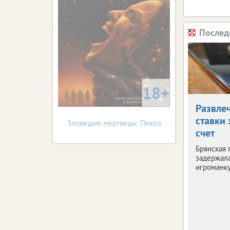
Послед
18+
Развле
ставки 
Зловещие мертвецы: Пекло
счет
Брянская 
задержала
игроманку