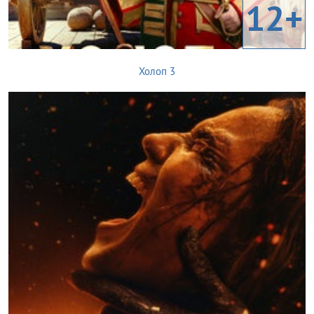
12+
Холоп 3