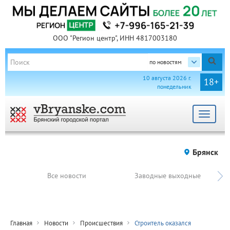
ООО "Регион центр", ИНН 4817003180
по новостям
10 августа 2026 г.
18+
понедельник
Toggle
navigat
Брянск
Все новости
Заводные выходные
Главная
Новости
Происшествия
Строитель оказался