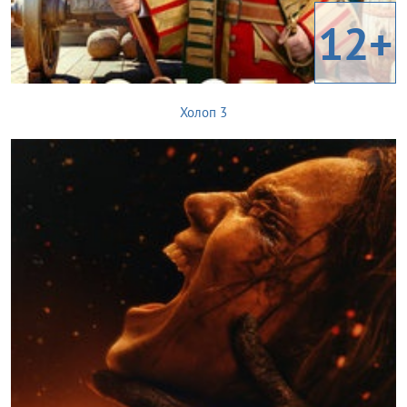
12+
Холоп 3