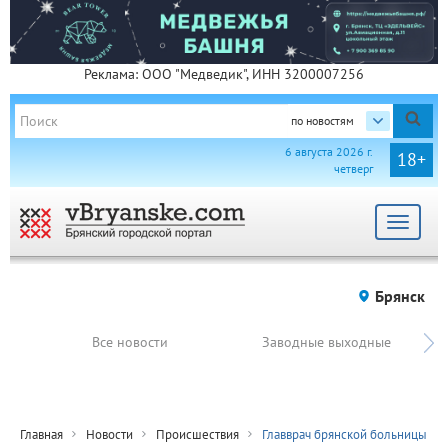
Реклама: ООО "Медведик", ИНН 3200007256
по новостям
6 августа 2026 г.
18+
четверг
Toggle
navigat
Брянск
Все новости
Заводные выходные
Главная
Новости
Происшествия
Главврач брянской больницы