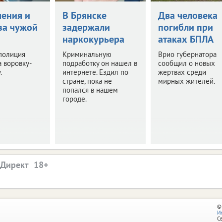
чения и
В Брянске
Два человека
за чужой
задержали
погибли при
наркокурьера
атаках БПЛА
полиция
Криминальную
Врио губернатора
 воровку-
подработку он нашел в
сообщил о новых
.
интернете. Ездил по
жертвах среди
стране, пока не
мирных жителей.
попался в нашем
городе.
.Директ
©
И
С