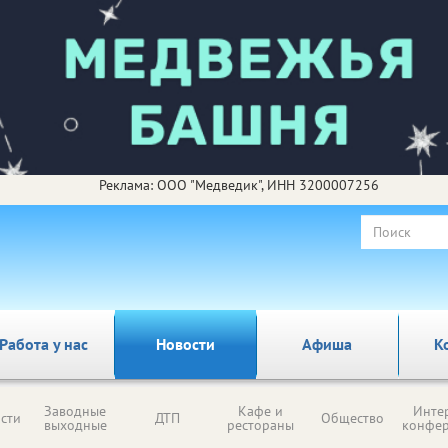
Реклама: ООО "Медведик", ИНН 3200007256
Работа у нас
Новости
Афиша
К
Заводные
Кафе и
Инте
сти
ДТП
Общество
выходные
рестораны
конфе