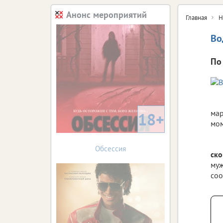
Анонс мероприятий
Главная
Н
Во
По
мар
18+
мом
Обсессия
ско
муж
соо