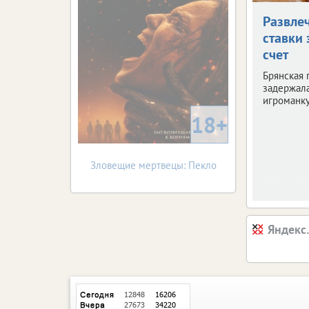
Развле
ставки 
счет
Брянская 
задержала
игроманку
18+
Зловещие мертвецы: Пекло
Яндекс