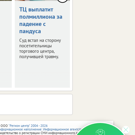
ТЦ выплатит
Дрон-камикадзе
полмиллиона за
ударил по
падение с
автомобилю в
пандуса
Брянской
области
Суд встал на сторону
посетительницы
Ранены четыре
торгового центра,
человека.
получившей травму.
 ООО
"Регион центр" 2004 - 2026
нформационное наполнение: Информационное агентство vRossii.ru
видетельство о регистрации СМИ информационного агентства vRossii.ru