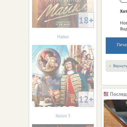
Хот
18+
Нов
Янд
Майкл
Печа
Вернуть
Послед
12+
Холоп 3