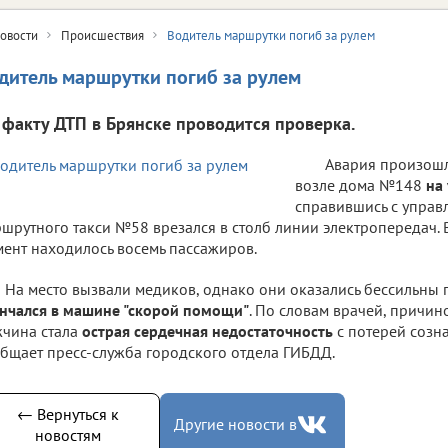
овости
Происшествия
Водитель маршрутки погиб за рулем
дитель маршрутки погиб за рулем
 факту ДТП в Брянске проводится проверка.
Авария произош
возле дома №148
на
справившись с управ
шрутного такси №58 врезался в столб линии электропередач. В
ент находилось восемь пассажиров.
На место вызвали медиков, однако они оказались бессильны
нчался в машине "скорой помощи"
. По словам врачей, причин
чина стала
острая сердечная недостаточность
с потерей созн
бщает пресс-служба городского отдела ГИБДД.
← Вернуться к
Другие новости в
новостям