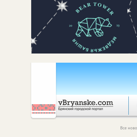
Все ново