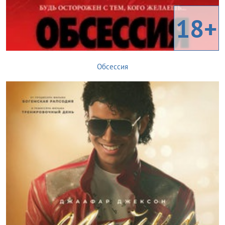
18+
Обсессия