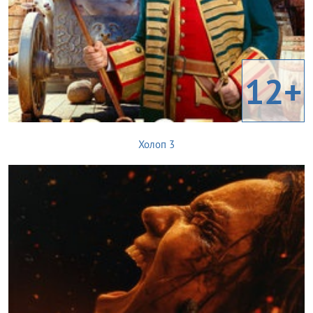
12+
Холоп 3