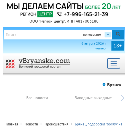
ООО "Регион центр", ИНН 4817003180
по новостям
6 августа 2026 г.
18+
четверг
Toggle
navigat
Брянск
Все новости
Заводные выходные
Главная
Новости
Происшествия
Брянец подбросил "бомбу" на