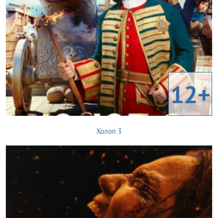
12+
Холоп 3