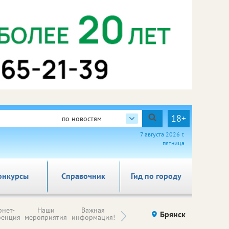
18+
по новостям
7 августа 2026 г.
пятница
онкурсы
Справочник
Гид по городу
Н
рнет-
Наши
Важная
Происшествия
Брянск
Здоровье
комп
ренция
мероприятия
информация!
п
ре