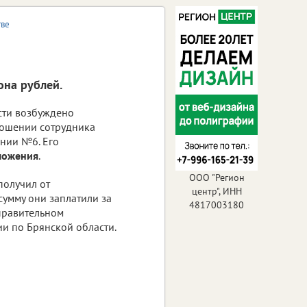
тве
она рублей.
сти возбуждено
ношении сотрудника
нии №6. Его
ложения
.
ООО "Регион
получил от
центр", ИНН
 сумму они заплатили за
4817003180
правительном
и по Брянской области.