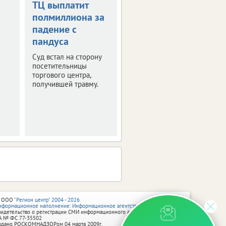
ТЦ выплатит
Дрон-камикадзе
полмиллиона за
ударил по
падение с
автомобилю в
пандуса
Брянской
области
Суд встал на сторону
посетительницы
Ранены четыре
торгового центра,
человека.
получившей травму.
 ООО
"Регион центр" 2004 - 2026
нформационное наполнение: Информационное агентство vRossii.ru
видетельство о регистрации СМИ информационного агентства vRossii.ru
А № ФС 77‑35502
ыдано РОСКОМНАДЗОРом 04 марта 2009г.