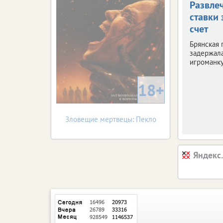
Развле
ставки 
счет
Брянская 
задержала
игроманку
18+
Зловещие мертвецы: Пекло
Яндекс