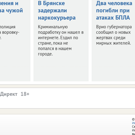
чения и
В Брянске
Два человека
за чужой
задержали
погибли при
наркокурьера
атаках БПЛА
полиция
Криминальную
Врио губернатора
 воровку-
подработку он нашел в
сообщил о новых
.
интернете. Ездил по
жертвах среди
стране, пока не
мирных жителей.
попался в нашем
городе.
.Директ
©
И
С
И
в