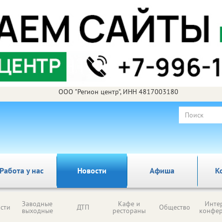
ООО "Регион центр", ИНН 4817003180
Работа у нас
Новости
Афиша
К
Заводные
Кафе и
Инте
сти
ДТП
Общество
выходные
рестораны
конфе