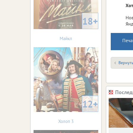
Хот
Нов
18+
Янд
Майкл
Печа
Вернуть
Послед
12+
Холоп 3