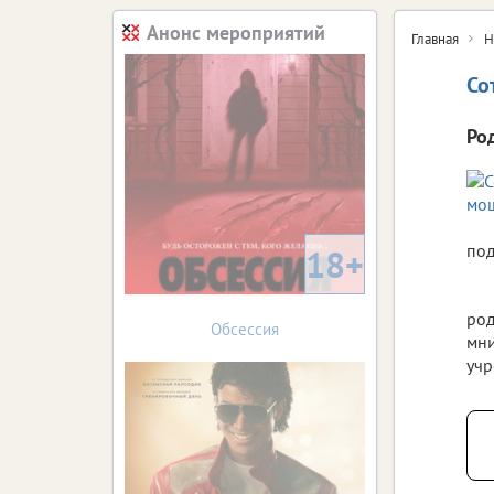
Анонс мероприятий
Главная
Н
Со
Ро
по
18+
род
Обсессия
мни
учр